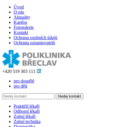
Úvod
O nás
Aktuality
Kariéra
Fotogalerie
Kontakt
Ochrana osobních údajů
Ochrana oznamovatelů
+420 519 303 111
pro dospělé
pro děti
Praktičtí lékaři
Odborní lékaři
Zubní lékaři
Zubní technika
Diagnostika