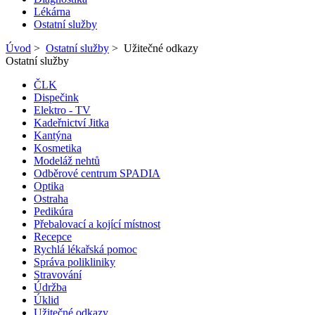
Lékárna
Ostatní služby
Úvod
>
Ostatní služby
>
Užitečné odkazy
Ostatní služby
ČLK
Dispečink
Elektro - TV
Kadeřnictví Jitka
Kantýna
Kosmetika
Modeláž nehtů
Odběrové centrum SPADIA
Optika
Ostraha
Pedikúra
Přebalovací a kojící místnost
Recepce
Rychlá lékařská pomoc
Správa polikliniky
Stravování
Údržba
Úklid
Užitečné odkazy