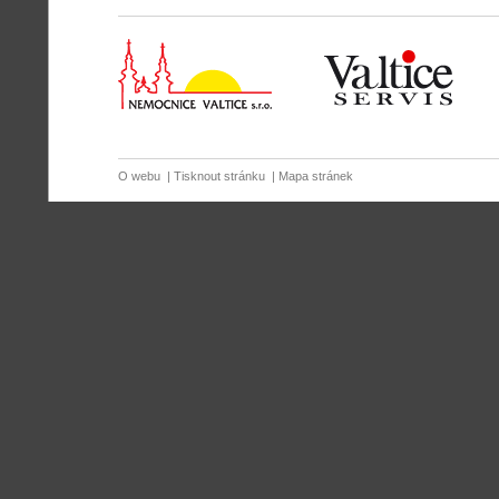
O webu
|
Tisknout stránku
|
Mapa stránek