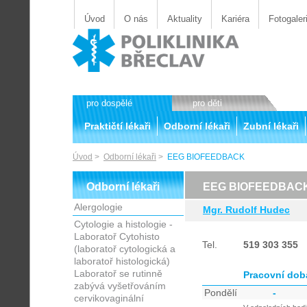
Úvod
O nás
Aktuality
Kariéra
Fotogaler
pro dospělé
pro děti
Praktičtí lékaři
Odborní lékaři
Zubní lékaři
Úvod
>
Odborní lékaři
>
EEG BIOFEEDBACK
Odborní lékaři
EEG BIOFEEDBAC
Alergologie
Mgr. Rudolf Hudec
Cytologie a histologie -
Laboratoř Cytohisto
Tel.
519 303 355
(laboratoř cytologická a
laboratoř histologická)
Laboratoř se rutinně
Pracovní dob
zabývá vyšetřováním
Pondělí
-
cervikovaginální