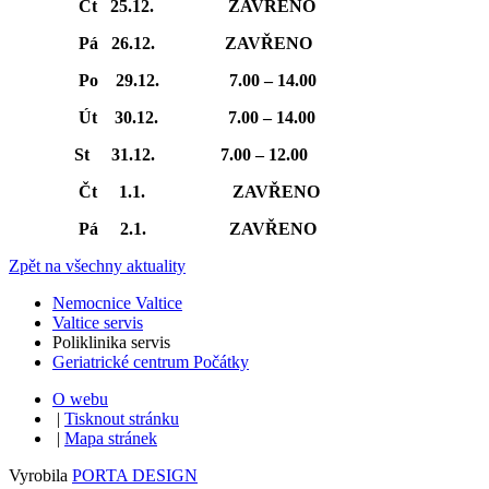
Čt 25.12. ZAVŘENO
Pá 26.12. ZAVŘE
Po 29.12. 7.00 – 14.00
Út 30.12. 7.00 – 14.00
St 31.12. 7.00 – 12.00
Čt 1.1. ZAVŘENO
Pá 2.1. ZAVŘENO
Zpět na všechny aktuality
Nemocnice Valtice
Valtice servis
Poliklinika servis
Geriatrické centrum Počátky
O webu
|
Tisknout stránku
|
Mapa stránek
Vyrobila
PORTA DESIGN