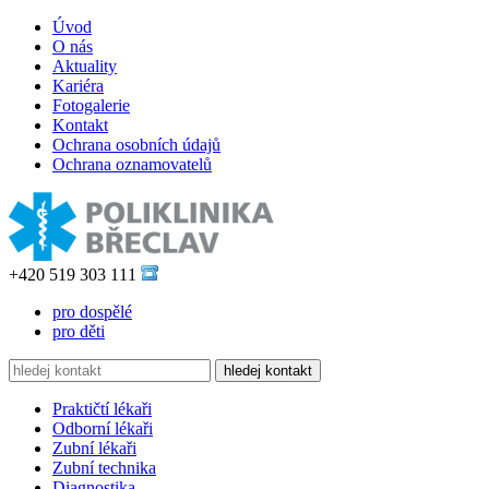
Úvod
O nás
Aktuality
Kariéra
Fotogalerie
Kontakt
Ochrana osobních údajů
Ochrana oznamovatelů
+420 519 303 111
pro dospělé
pro děti
Praktičtí lékaři
Odborní lékaři
Zubní lékaři
Zubní technika
Diagnostika